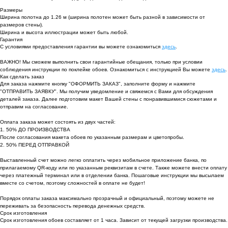
Размеры
Ширина полотна до 1.26 м (ширина полотен может быть разной в зависимости от
размеров стены).
Ширина и высота иллюстрации может быть любой.
Гарантия
С условиями предоставления гарантии вы можете ознакомиться
здесь
.
ВАЖНО! Мы сможем выполнить свои гарантийные обещания, только при условии
соблюдения инструкции по поклейке обоев. Ознакомиться с инструкцией Вы можете
здесь
.
Как сделать заказ
Для заказа нажмите кнопку "ОФОРМИТЬ ЗАКАЗ", заполните форму и нажмите
"ОТПРАВИТЬ ЗАЯВКУ". Мы получим уведомление и свяжемся с Вами для обсуждения
деталей заказа. Далее подготовим макет Вашей стены с понравившимися сюжетами и
отправим на согласование.
Оплата заказа может состоять из двух частей:
1. 50% ДО ПРОИЗВОДСТВА
После согласования макета обоев по указанным размерам и цветопробы.
2. 50% ПЕРЕД ОТПРАВКОЙ
Выставленный счет можно легко оплатить через мобильное приложение банка, по
прилагаемому QR-коду или по указанным реквизитам в счете. Также можете внести оплату
через платежный терминал или в отделении банка. Пошаговые инструкции мы высылаем
вместе со счетом, поэтому сложностей в оплате не будет!
Порядок оплаты заказа максимально прозрачный и официальный, поэтому можете не
переживать за безопасность перевода денежных средств.
Срок изготовления
Срок изготовления обоев составляет от 1 часа. Зависит от текущей загрузки производства.