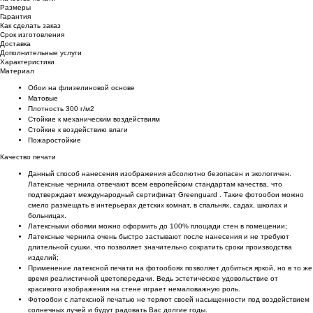
Размеры
Гарантия
Как сделать заказ
Срок изготовления
Доставка
Дополнительные услуги
Характеристики
Материал
Обои на флизелиновой основе
Матовые
Плотность 300 г/м2
Стойкие к механическим воздействиям
Cтойкие к воздействию влаги
Пожаростойкие
Качество печати
Данный способ нанесения изображения абсолютно безопасен и экологичен.
Латексные чернила отвечают всем европейским стандартам качества, что
подтверждает международный сертификат Greenguard . Такие фотообои можно
смело размещать в интерьерах детских комнат, в спальнях, садах, школах и
больницах.
Латексными обоями можно оформить до 100% площади стен в помещении;
Латексные чернила очень быстро застывают после нанесения и не требуют
длительной сушки, что позволяет значительно сократить сроки производства
изделий;
Применение латексной печати на фотообоях позволяет добиться яркой, но в то же
время реалистичной цветопередачи. Ведь эстетическое удовольствие от
красивого изображения на стене играет немаловажную роль.
Фотообои с латексной печатью не теряют своей насыщенности под воздействием
солнечных лучей и будут радовать Вас долгие годы.