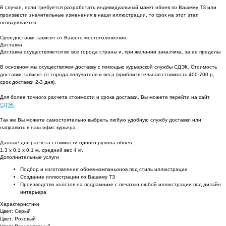
В случае, если требуется разработать индивидуальный макет обоев по Вашему ТЗ или
произвести значительные изменения в наши иллюстрации, то срок на этот этап
оговаривается.
Срок доставки зависит от Вашего местоположения.
Доставка
Доставка осуществляется во все города страны и, при желании заказчика, за ее пределы.
В основном мы осуществляем доставку с помощью курьерской службы СДЭК. Стоимость
доставки зависит от города получателя и веса (приблизительная стоимость 400-700 р,
срок доставки 2-3 дня).
Для более точного расчета стоимости и срока доставки, Вы можете перейти на сайт
СДЭК
.
Так же Вы можете самостоятельно выбрать любую удобную службу доставки или
направить в наш офис курьера.
Данные для расчета стоимости одного рулона обоев:
1.3 х 0.1 х 0.1 м, средний вес 4 кг.
Дополнительные услуги
Подбор и изготовление обоев-компаньонов под стиль иллюстрации
Создание иллюстрации по Вашему ТЗ
Производство холстов на подрамнике с печатью любой иллюстрации под дизайн
интерьера
Характеристики
Цвет: Серый
Цвет: Розовый