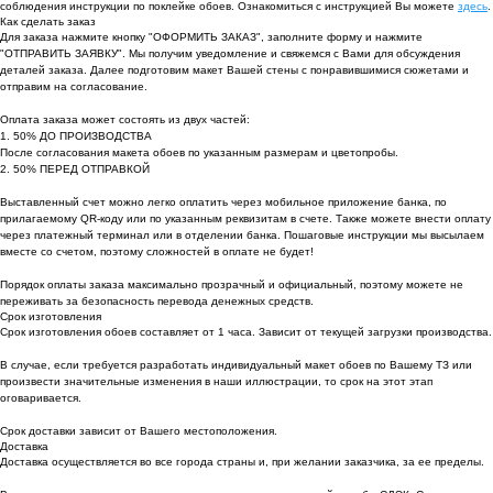
соблюдения инструкции по поклейке обоев. Ознакомиться с инструкцией Вы можете
здесь
.
Как сделать заказ
Для заказа нажмите кнопку "ОФОРМИТЬ ЗАКАЗ", заполните форму и нажмите
"ОТПРАВИТЬ ЗАЯВКУ". Мы получим уведомление и свяжемся с Вами для обсуждения
деталей заказа. Далее подготовим макет Вашей стены с понравившимися сюжетами и
отправим на согласование.
Оплата заказа может состоять из двух частей:
1. 50% ДО ПРОИЗВОДСТВА
После согласования макета обоев по указанным размерам и цветопробы.
2. 50% ПЕРЕД ОТПРАВКОЙ
Выставленный счет можно легко оплатить через мобильное приложение банка, по
прилагаемому QR-коду или по указанным реквизитам в счете. Также можете внести оплату
через платежный терминал или в отделении банка. Пошаговые инструкции мы высылаем
вместе со счетом, поэтому сложностей в оплате не будет!
Порядок оплаты заказа максимально прозрачный и официальный, поэтому можете не
переживать за безопасность перевода денежных средств.
Срок изготовления
Срок изготовления обоев составляет от 1 часа. Зависит от текущей загрузки производства.
В случае, если требуется разработать индивидуальный макет обоев по Вашему ТЗ или
произвести значительные изменения в наши иллюстрации, то срок на этот этап
оговаривается.
Срок доставки зависит от Вашего местоположения.
Доставка
Доставка осуществляется во все города страны и, при желании заказчика, за ее пределы.