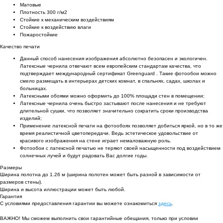
Матовые
Плотность 300 г/м2
Стойкие к механическим воздействиям
Cтойкие к воздействию влаги
Пожаростойкие
Качество печати
Данный способ нанесения изображения абсолютно безопасен и экологичен.
Латексные чернила отвечают всем европейским стандартам качества, что
подтверждает международный сертификат Greenguard . Такие фотообои можно
смело размещать в интерьерах детских комнат, в спальнях, садах, школах и
больницах.
Латексными обоями можно оформить до 100% площади стен в помещении;
Латексные чернила очень быстро застывают после нанесения и не требуют
длительной сушки, что позволяет значительно сократить сроки производства
изделий;
Применение латексной печати на фотообоях позволяет добиться яркой, но в то же
время реалистичной цветопередачи. Ведь эстетическое удовольствие от
красивого изображения на стене играет немаловажную роль.
Фотообои с латексной печатью не теряют своей насыщенности под воздействием
солнечных лучей и будут радовать Вас долгие годы.
Размеры
Ширина полотна до 1.26 м (ширина полотен может быть разной в зависимости от
размеров стены).
Ширина и высота иллюстрации может быть любой.
Гарантия
С условиями предоставления гарантии вы можете ознакомиться
здесь
.
ВАЖНО! Мы сможем выполнить свои гарантийные обещания, только при условии