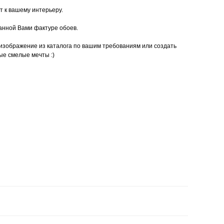
т к вашему интерьеру.
анной Вами фактуре обоев.
изображение из каталога по вашим требованиям или создать
ые смелые мечты :)