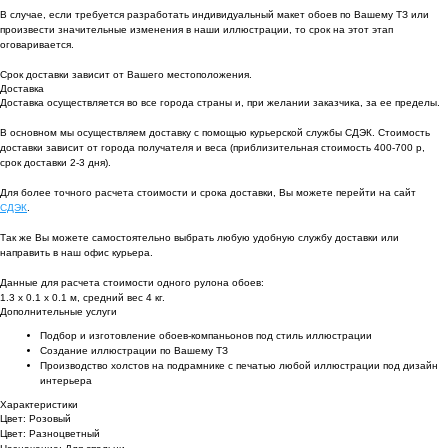
В случае, если требуется разработать индивидуальный макет обоев по Вашему ТЗ или
произвести значительные изменения в наши иллюстрации, то срок на этот этап
оговаривается.
Срок доставки зависит от Вашего местоположения.
Доставка
Доставка осуществляется во все города страны и, при желании заказчика, за ее пределы.
В основном мы осуществляем доставку с помощью курьерской службы СДЭК. Стоимость
доставки зависит от города получателя и веса (приблизительная стоимость 400-700 р,
срок доставки 2-3 дня).
Для более точного расчета стоимости и срока доставки, Вы можете перейти на сайт
СДЭК
.
Так же Вы можете самостоятельно выбрать любую удобную службу доставки или
направить в наш офис курьера.
Данные для расчета стоимости одного рулона обоев:
1.3 х 0.1 х 0.1 м, средний вес 4 кг.
Дополнительные услуги
Подбор и изготовление обоев-компаньонов под стиль иллюстрации
Создание иллюстрации по Вашему ТЗ
Производство холстов на подрамнике с печатью любой иллюстрации под дизайн
интерьера
Характеристики
Цвет: Розовый
Цвет: Разноцветный