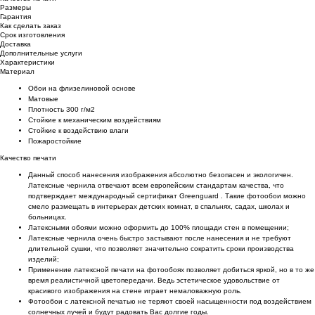
Размеры
Гарантия
Как сделать заказ
Срок изготовления
Доставка
Дополнительные услуги
Характеристики
Материал
Обои на флизелиновой основе
Матовые
Плотность 300 г/м2
Стойкие к механическим воздействиям
Cтойкие к воздействию влаги
Пожаростойкие
Качество печати
Данный способ нанесения изображения абсолютно безопасен и экологичен.
Латексные чернила отвечают всем европейским стандартам качества, что
подтверждает международный сертификат Greenguard . Такие фотообои можно
смело размещать в интерьерах детских комнат, в спальнях, садах, школах и
больницах.
Латексными обоями можно оформить до 100% площади стен в помещении;
Латексные чернила очень быстро застывают после нанесения и не требуют
длительной сушки, что позволяет значительно сократить сроки производства
изделий;
Применение латексной печати на фотообоях позволяет добиться яркой, но в то же
время реалистичной цветопередачи. Ведь эстетическое удовольствие от
красивого изображения на стене играет немаловажную роль.
Фотообои с латексной печатью не теряют своей насыщенности под воздействием
солнечных лучей и будут радовать Вас долгие годы.