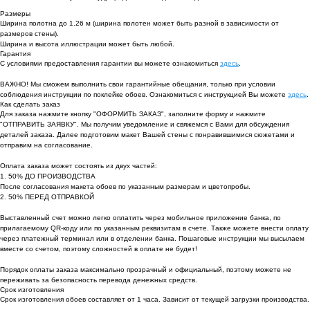
Размеры
Ширина полотна до 1.26 м (ширина полотен может быть разной в зависимости от
размеров стены).
Ширина и высота иллюстрации может быть любой.
Гарантия
С условиями предоставления гарантии вы можете ознакомиться
здесь
.
ВАЖНО! Мы сможем выполнить свои гарантийные обещания, только при условии
соблюдения инструкции по поклейке обоев. Ознакомиться с инструкцией Вы можете
здесь
.
Как сделать заказ
Для заказа нажмите кнопку "ОФОРМИТЬ ЗАКАЗ", заполните форму и нажмите
"ОТПРАВИТЬ ЗАЯВКУ". Мы получим уведомление и свяжемся с Вами для обсуждения
деталей заказа. Далее подготовим макет Вашей стены с понравившимися сюжетами и
отправим на согласование.
Оплата заказа может состоять из двух частей:
1. 50% ДО ПРОИЗВОДСТВА
После согласования макета обоев по указанным размерам и цветопробы.
2. 50% ПЕРЕД ОТПРАВКОЙ
Выставленный счет можно легко оплатить через мобильное приложение банка, по
прилагаемому QR-коду или по указанным реквизитам в счете. Также можете внести оплату
через платежный терминал или в отделении банка. Пошаговые инструкции мы высылаем
вместе со счетом, поэтому сложностей в оплате не будет!
Порядок оплаты заказа максимально прозрачный и официальный, поэтому можете не
переживать за безопасность перевода денежных средств.
Срок изготовления
Срок изготовления обоев составляет от 1 часа. Зависит от текущей загрузки производства.