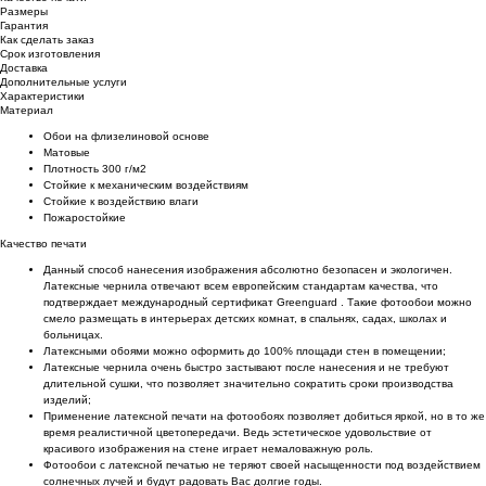
Размеры
Гарантия
Как сделать заказ
Срок изготовления
Доставка
Дополнительные услуги
Характеристики
Материал
Обои на флизелиновой основе
Матовые
Плотность 300 г/м2
Стойкие к механическим воздействиям
Cтойкие к воздействию влаги
Пожаростойкие
Качество печати
Данный способ нанесения изображения абсолютно безопасен и экологичен.
Латексные чернила отвечают всем европейским стандартам качества, что
подтверждает международный сертификат Greenguard . Такие фотообои можно
смело размещать в интерьерах детских комнат, в спальнях, садах, школах и
больницах.
Латексными обоями можно оформить до 100% площади стен в помещении;
Латексные чернила очень быстро застывают после нанесения и не требуют
длительной сушки, что позволяет значительно сократить сроки производства
изделий;
Применение латексной печати на фотообоях позволяет добиться яркой, но в то же
время реалистичной цветопередачи. Ведь эстетическое удовольствие от
красивого изображения на стене играет немаловажную роль.
Фотообои с латексной печатью не теряют своей насыщенности под воздействием
солнечных лучей и будут радовать Вас долгие годы.