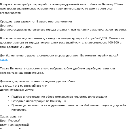
В случае, если требуется разработать индивидуальный макет обоев по Вашему ТЗ или
произвести значительные изменения в наши иллюстрации, то срок на этот этап
оговаривается.
Срок доставки зависит от Вашего местоположения.
Доставка
Доставка осуществляется во все города страны и, при желании заказчика, за ее пределы.
В основном мы осуществляем доставку с помощью курьерской службы СДЭК. Стоимость
доставки зависит от города получателя и веса (приблизительная стоимость 400-700 р,
срок доставки 2-3 дня).
Для более точного расчета стоимости и срока доставки, Вы можете перейти на сайт
СДЭК
.
Так же Вы можете самостоятельно выбрать любую удобную службу доставки или
направить в наш офис курьера.
Данные для расчета стоимости одного рулона обоев:
1.3 х 0.1 х 0.1 м, средний вес 4 кг.
Дополнительные услуги
Подбор и изготовление обоев-компаньонов под стиль иллюстрации
Создание иллюстрации по Вашему ТЗ
Производство холстов на подрамнике с печатью любой иллюстрации под дизайн
интерьера
Характеристики
Цвет: Розовый
Цвет: Разноцветный