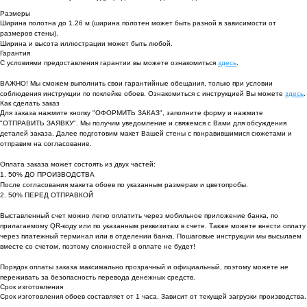
Размеры
Ширина полотна до 1.26 м (ширина полотен может быть разной в зависимости от
размеров стены).
Ширина и высота иллюстрации может быть любой.
Гарантия
С условиями предоставления гарантии вы можете ознакомиться
здесь
.
ВАЖНО! Мы сможем выполнить свои гарантийные обещания, только при условии
соблюдения инструкции по поклейке обоев. Ознакомиться с инструкцией Вы можете
здесь
.
Как сделать заказ
Для заказа нажмите кнопку "ОФОРМИТЬ ЗАКАЗ", заполните форму и нажмите
"ОТПРАВИТЬ ЗАЯВКУ". Мы получим уведомление и свяжемся с Вами для обсуждения
деталей заказа. Далее подготовим макет Вашей стены с понравившимися сюжетами и
отправим на согласование.
Оплата заказа может состоять из двух частей:
1. 50% ДО ПРОИЗВОДСТВА
После согласования макета обоев по указанным размерам и цветопробы.
2. 50% ПЕРЕД ОТПРАВКОЙ
Выставленный счет можно легко оплатить через мобильное приложение банка, по
прилагаемому QR-коду или по указанным реквизитам в счете. Также можете внести оплату
через платежный терминал или в отделении банка. Пошаговые инструкции мы высылаем
вместе со счетом, поэтому сложностей в оплате не будет!
Порядок оплаты заказа максимально прозрачный и официальный, поэтому можете не
переживать за безопасность перевода денежных средств.
Срок изготовления
Срок изготовления обоев составляет от 1 часа. Зависит от текущей загрузки производства.