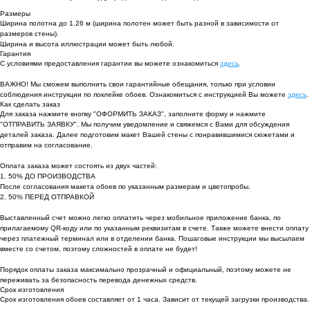
Размеры
Ширина полотна до 1.26 м (ширина полотен может быть разной в зависимости от
размеров стены).
Ширина и высота иллюстрации может быть любой.
Гарантия
С условиями предоставления гарантии вы можете ознакомиться
здесь
.
ВАЖНО! Мы сможем выполнить свои гарантийные обещания, только при условии
соблюдения инструкции по поклейке обоев. Ознакомиться с инструкцией Вы можете
здесь
.
Как сделать заказ
Для заказа нажмите кнопку "ОФОРМИТЬ ЗАКАЗ", заполните форму и нажмите
"ОТПРАВИТЬ ЗАЯВКУ". Мы получим уведомление и свяжемся с Вами для обсуждения
деталей заказа. Далее подготовим макет Вашей стены с понравившимися сюжетами и
отправим на согласование.
Оплата заказа может состоять из двух частей:
1. 50% ДО ПРОИЗВОДСТВА
После согласования макета обоев по указанным размерам и цветопробы.
2. 50% ПЕРЕД ОТПРАВКОЙ
Выставленный счет можно легко оплатить через мобильное приложение банка, по
прилагаемому QR-коду или по указанным реквизитам в счете. Также можете внести оплату
через платежный терминал или в отделении банка. Пошаговые инструкции мы высылаем
вместе со счетом, поэтому сложностей в оплате не будет!
Порядок оплаты заказа максимально прозрачный и официальный, поэтому можете не
переживать за безопасность перевода денежных средств.
Срок изготовления
Срок изготовления обоев составляет от 1 часа. Зависит от текущей загрузки производства.