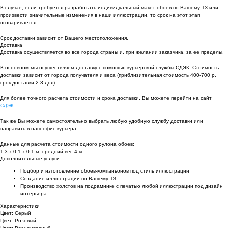
В случае, если требуется разработать индивидуальный макет обоев по Вашему ТЗ или
произвести значительные изменения в наши иллюстрации, то срок на этот этап
оговаривается.
Срок доставки зависит от Вашего местоположения.
Доставка
Доставка осуществляется во все города страны и, при желании заказчика, за ее пределы.
В основном мы осуществляем доставку с помощью курьерской службы СДЭК. Стоимость
доставки зависит от города получателя и веса (приблизительная стоимость 400-700 р,
срок доставки 2-3 дня).
Для более точного расчета стоимости и срока доставки, Вы можете перейти на сайт
СДЭК
.
Так же Вы можете самостоятельно выбрать любую удобную службу доставки или
направить в наш офис курьера.
Данные для расчета стоимости одного рулона обоев:
1.3 х 0.1 х 0.1 м, средний вес 4 кг.
Дополнительные услуги
Подбор и изготовление обоев-компаньонов под стиль иллюстрации
Создание иллюстрации по Вашему ТЗ
Производство холстов на подрамнике с печатью любой иллюстрации под дизайн
интерьера
Характеристики
Цвет: Серый
Цвет: Розовый