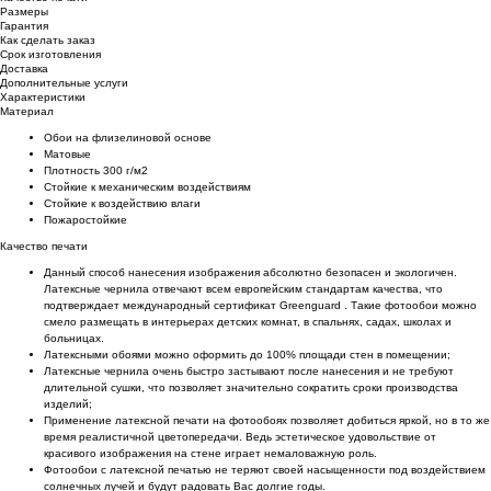
Размеры
Гарантия
Как сделать заказ
Срок изготовления
Доставка
Дополнительные услуги
Характеристики
Материал
Обои на флизелиновой основе
Матовые
Плотность 300 г/м2
Стойкие к механическим воздействиям
Cтойкие к воздействию влаги
Пожаростойкие
Качество печати
Данный способ нанесения изображения абсолютно безопасен и экологичен.
Латексные чернила отвечают всем европейским стандартам качества, что
подтверждает международный сертификат Greenguard . Такие фотообои можно
смело размещать в интерьерах детских комнат, в спальнях, садах, школах и
больницах.
Латексными обоями можно оформить до 100% площади стен в помещении;
Латексные чернила очень быстро застывают после нанесения и не требуют
длительной сушки, что позволяет значительно сократить сроки производства
изделий;
Применение латексной печати на фотообоях позволяет добиться яркой, но в то же
время реалистичной цветопередачи. Ведь эстетическое удовольствие от
красивого изображения на стене играет немаловажную роль.
Фотообои с латексной печатью не теряют своей насыщенности под воздействием
солнечных лучей и будут радовать Вас долгие годы.