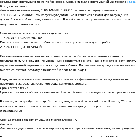
соблюдения инструкции по поклейке обоев. Ознакомиться с инструкцией Вы можете
здесь
.
Как сделать заказ
Для заказа нажмите кнопку "ОФОРМИТЬ ЗАКАЗ", заполните форму и нажмите
"ОТПРАВИТЬ ЗАЯВКУ". Мы получим уведомление и свяжемся с Вами для обсуждения
деталей заказа. Далее подготовим макет Вашей стены с понравившимися сюжетами и
отправим на согласование.
Оплата заказа может состоять из двух частей:
1. 50% ДО ПРОИЗВОДСТВА
После согласования макета обоев по указанным размерам и цветопробы.
2. 50% ПЕРЕД ОТПРАВКОЙ
Выставленный счет можно легко оплатить через мобильное приложение банка, по
прилагаемому QR-коду или по указанным реквизитам в счете. Также можете внести оплату
через платежный терминал или в отделении банка. Пошаговые инструкции мы высылаем
вместе со счетом, поэтому сложностей в оплате не будет!
Порядок оплаты заказа максимально прозрачный и официальный, поэтому можете не
переживать за безопасность перевода денежных средств.
Срок изготовления
Срок изготовления обоев составляет от 1 часа. Зависит от текущей загрузки производства.
В случае, если требуется разработать индивидуальный макет обоев по Вашему ТЗ или
произвести значительные изменения в наши иллюстрации, то срок на этот этап
оговаривается.
Срок доставки зависит от Вашего местоположения.
Доставка
Доставка осуществляется во все города страны и, при желании заказчика, за ее пределы.