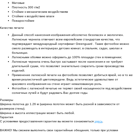
Матовые
Плотность 300 г/м2
Стойкие к механическим воздействиям
Cтойкие к воздействию влаги
Пожаростойкие
Качество печати
Данный способ нанесения изображения абсолютно безопасен и экологичен.
Латексные чернила отвечают всем европейским стандартам качества, что
подтверждает международный сертификат Greenguard . Такие фотообои можно
смело размещать в интерьерах детских комнат, в спальнях, садах, школах и
больницах.
Латексными обоями можно оформить до 100% площади стен в помещении;
Латексные чернила очень быстро застывают после нанесения и не требуют
длительной сушки, что позволяет значительно сократить сроки производства
изделий;
Применение латексной печати на фотообоях позволяет добиться яркой, но в то же
время реалистичной цветопередачи. Ведь эстетическое удовольствие от
красивого изображения на стене играет немаловажную роль.
Фотообои с латексной печатью не теряют своей насыщенности под воздействием
солнечных лучей и будут радовать Вас долгие годы.
Размеры
Ширина полотна до 1.26 м (ширина полотен может быть разной в зависимости от
размеров стены).
Ширина и высота иллюстрации может быть любой.
Гарантия
С условиями предоставления гарантии вы можете ознакомиться
здесь
.
ВАЖНО! Мы сможем выполнить свои гарантийные обещания, только при условии