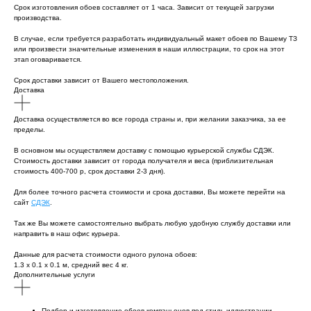
Срок изготовления обоев составляет от 1 часа. Зависит от текущей загрузки
производства.
В случае, если требуется разработать индивидуальный макет обоев по Вашему ТЗ
или произвести значительные изменения в наши иллюстрации, то срок на этот
этап оговаривается.
Срок доставки зависит от Вашего местоположения.
Доставка
Доставка осуществляется во все города страны и, при желании заказчика, за ее
пределы.
В основном мы осуществляем доставку с помощью курьерской службы СДЭК.
Стоимость доставки зависит от города получателя и веса (приблизительная
стоимость 400-700 р, срок доставки 2-3 дня).
Для более точного расчета стоимости и срока доставки, Вы можете перейти на
сайт
СДЭК
.
Так же Вы можете самостоятельно выбрать любую удобную службу доставки или
направить в наш офис курьера.
Данные для расчета стоимости одного рулона обоев:
1.3 х 0.1 х 0.1 м, средний вес 4 кг.
Дополнительные услуги
Подбор и изготовление обоев-компаньонов под стиль иллюстрации