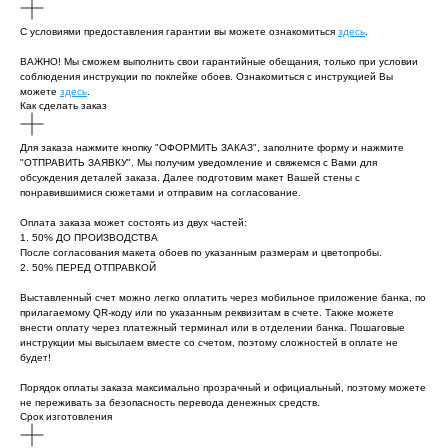
С условиями предоставления гарантии вы можете ознакомиться
здесь
.
ВАЖНО! Мы сможем выполнить свои гарантийные обещания, только при условии
соблюдения инструкции по поклейке обоев. Ознакомиться с инструкцией Вы
можете
здесь
.
Как сделать заказ
Для заказа нажмите кнопку "ОФОРМИТЬ ЗАКАЗ", заполните форму и нажмите
"ОТПРАВИТЬ ЗАЯВКУ". Мы получим уведомление и свяжемся с Вами для
обсуждения деталей заказа. Далее подготовим макет Вашей стены с
понравившимися сюжетами и отправим на согласование.
Оплата заказа может состоять из двух частей:
1. 50% ДО ПРОИЗВОДСТВА
После согласования макета обоев по указанным размерам и цветопробы.
2. 50% ПЕРЕД ОТПРАВКОЙ
Выставленный счет можно легко оплатить через мобильное приложение банка, по
прилагаемому QR-коду или по указанным реквизитам в счете. Также можете
внести оплату через платежный терминал или в отделении банка. Пошаговые
инструкции мы высылаем вместе со счетом, поэтому сложностей в оплате не
будет!
Порядок оплаты заказа максимально прозрачный и официальный, поэтому можете
не переживать за безопасность перевода денежных средств.
Срок изготовления