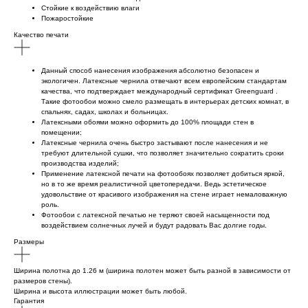
Cтойкие к воздействию влаги
Пожаростойкие
Качество печати
Данный способ нанесения изображения абсолютно безопасен и
экологичен. Латексные чернила отвечают всем европейским стандартам
качества, что подтверждает международный сертификат Greenguard .
Такие фотообои можно смело размещать в интерьерах детских комнат, в
спальнях, садах, школах и больницах.
Латексными обоями можно оформить до 100% площади стен в
помещении;
Латексные чернила очень быстро застывают после нанесения и не
требуют длительной сушки, что позволяет значительно сократить сроки
производства изделий;
Применение латексной печати на фотообоях позволяет добиться яркой,
но в то же время реалистичной цветопередачи. Ведь эстетическое
удовольствие от красивого изображения на стене играет немаловажную
роль.
Фотообои с латексной печатью не теряют своей насыщенности под
воздействием солнечных лучей и будут радовать Вас долгие годы.
Размеры
Ширина полотна до 1.26 м (ширина полотен может быть разной в зависимости от
размеров стены).
Ширина и высота иллюстрации может быть любой.
Гарантия