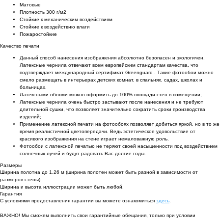
Матовые
Плотность 300 г/м2
Стойкие к механическим воздействиям
Cтойкие к воздействию влаги
Пожаростойкие
Качество печати
Данный способ нанесения изображения абсолютно безопасен и экологичен.
Латексные чернила отвечают всем европейским стандартам качества, что
подтверждает международный сертификат Greenguard . Такие фотообои можно
смело размещать в интерьерах детских комнат, в спальнях, садах, школах и
больницах.
Латексными обоями можно оформить до 100% площади стен в помещении;
Латексные чернила очень быстро застывают после нанесения и не требуют
длительной сушки, что позволяет значительно сократить сроки производства
изделий;
Применение латексной печати на фотообоях позволяет добиться яркой, но в то же
время реалистичной цветопередачи. Ведь эстетическое удовольствие от
красивого изображения на стене играет немаловажную роль.
Фотообои с латексной печатью не теряют своей насыщенности под воздействием
солнечных лучей и будут радовать Вас долгие годы.
Размеры
Ширина полотна до 1.26 м (ширина полотен может быть разной в зависимости от
размеров стены).
Ширина и высота иллюстрации может быть любой.
Гарантия
С условиями предоставления гарантии вы можете ознакомиться
здесь
.
ВАЖНО! Мы сможем выполнить свои гарантийные обещания, только при условии