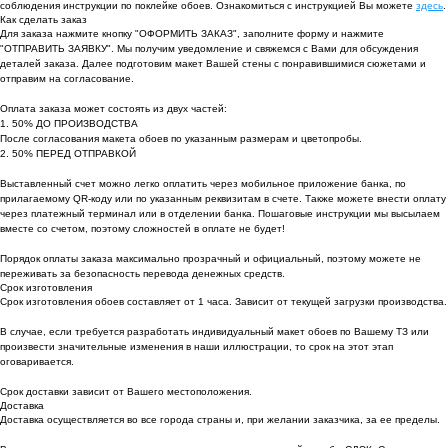
соблюдения инструкции по поклейке обоев. Ознакомиться с инструкцией Вы можете
здесь
.
Как сделать заказ
Для заказа нажмите кнопку "ОФОРМИТЬ ЗАКАЗ", заполните форму и нажмите
"ОТПРАВИТЬ ЗАЯВКУ". Мы получим уведомление и свяжемся с Вами для обсуждения
деталей заказа. Далее подготовим макет Вашей стены с понравившимися сюжетами и
отправим на согласование.
Оплата заказа может состоять из двух частей:
1. 50% ДО ПРОИЗВОДСТВА
После согласования макета обоев по указанным размерам и цветопробы.
2. 50% ПЕРЕД ОТПРАВКОЙ
Выставленный счет можно легко оплатить через мобильное приложение банка, по
прилагаемому QR-коду или по указанным реквизитам в счете. Также можете внести оплату
через платежный терминал или в отделении банка. Пошаговые инструкции мы высылаем
вместе со счетом, поэтому сложностей в оплате не будет!
Порядок оплаты заказа максимально прозрачный и официальный, поэтому можете не
переживать за безопасность перевода денежных средств.
Срок изготовления
Срок изготовления обоев составляет от 1 часа. Зависит от текущей загрузки производства.
В случае, если требуется разработать индивидуальный макет обоев по Вашему ТЗ или
произвести значительные изменения в наши иллюстрации, то срок на этот этап
оговаривается.
Срок доставки зависит от Вашего местоположения.
Доставка
Доставка осуществляется во все города страны и, при желании заказчика, за ее пределы.