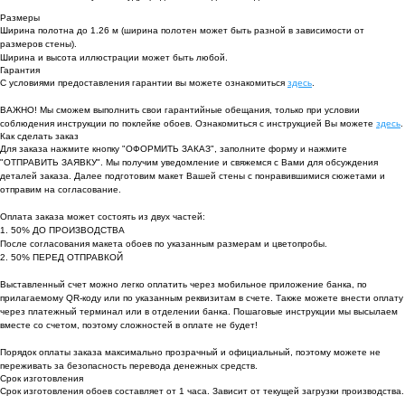
Размеры
Ширина полотна до 1.26 м (ширина полотен может быть разной в зависимости от
размеров стены).
Ширина и высота иллюстрации может быть любой.
Гарантия
С условиями предоставления гарантии вы можете ознакомиться
здесь
.
ВАЖНО! Мы сможем выполнить свои гарантийные обещания, только при условии
соблюдения инструкции по поклейке обоев. Ознакомиться с инструкцией Вы можете
здесь
.
Как сделать заказ
Для заказа нажмите кнопку "ОФОРМИТЬ ЗАКАЗ", заполните форму и нажмите
"ОТПРАВИТЬ ЗАЯВКУ". Мы получим уведомление и свяжемся с Вами для обсуждения
деталей заказа. Далее подготовим макет Вашей стены с понравившимися сюжетами и
отправим на согласование.
Оплата заказа может состоять из двух частей:
1. 50% ДО ПРОИЗВОДСТВА
После согласования макета обоев по указанным размерам и цветопробы.
2. 50% ПЕРЕД ОТПРАВКОЙ
Выставленный счет можно легко оплатить через мобильное приложение банка, по
прилагаемому QR-коду или по указанным реквизитам в счете. Также можете внести оплату
через платежный терминал или в отделении банка. Пошаговые инструкции мы высылаем
вместе со счетом, поэтому сложностей в оплате не будет!
Порядок оплаты заказа максимально прозрачный и официальный, поэтому можете не
переживать за безопасность перевода денежных средств.
Срок изготовления
Срок изготовления обоев составляет от 1 часа. Зависит от текущей загрузки производства.