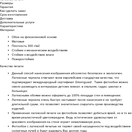
Размеры
Гарантия
Как сделать заказ
Срок изготовления
Доставка
Дополнительные услуги
Характеристики
Материал
Обои на флизелиновой основе
Матовые
Плотность 300 г/м2
Стойкие к механическим воздействиям
Cтойкие к воздействию влаги
Пожаростойкие
Качество печати
Данный способ нанесения изображения абсолютно безопасен и экологичен.
Латексные чернила отвечают всем европейским стандартам качества, что
подтверждает международный сертификат Greenguard . Такие фотообои можно
смело размещать в интерьерах детских комнат, в спальнях, садах, школах и
больницах.
Латексными обоями можно оформить до 100% площади стен в помещении;
Латексные чернила очень быстро застывают после нанесения и не требуют
длительной сушки, что позволяет значительно сократить сроки производства
изделий;
Применение латексной печати на фотообоях позволяет добиться яркой, но в то же
время реалистичной цветопередачи. Ведь эстетическое удовольствие от
красивого изображения на стене играет немаловажную роль.
Фотообои с латексной печатью не теряют своей насыщенности под воздействием
солнечных лучей и будут радовать Вас долгие годы.