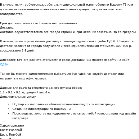
В случае, если требуется разработать индивидуальный макет обоев по Вашему ТЗ или
произвести значительные изменения в наши иллюстрации, то срок на этот этап
оговаривается.
Срок доставки зависит от Вашего местоположения.
Доставка
Доставка осуществляется во все города страны и, при желании заказчика, за ее пределы.
В основном мы осуществляем доставку с помощью курьерской службы СДЭК. Стоимость
доставки зависит от города получателя и веса (приблизительная стоимость 400-700 р,
срок доставки 2-3 дня).
Для более точного расчета стоимости и срока доставки, Вы можете перейти на сайт
СДЭК
.
Так же Вы можете самостоятельно выбрать любую удобную службу доставки или
направить в наш офис курьера.
Данные для расчета стоимости одного рулона обоев:
1.3 х 0.1 х 0.1 м, средний вес 4 кг.
Дополнительные услуги
Подбор и изготовление обоев-компаньонов под стиль иллюстрации
Создание иллюстрации по Вашему ТЗ
Производство холстов на подрамнике с печатью любой иллюстрации под дизайн
интерьера
Характеристики
Цвет: Розовый
Цвет: Голубой