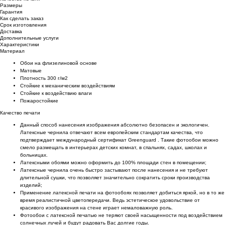
Размеры
Гарантия
Как сделать заказ
Срок изготовления
Доставка
Дополнительные услуги
Характеристики
Материал
Обои на флизелиновой основе
Матовые
Плотность 300 г/м2
Стойкие к механическим воздействиям
Cтойкие к воздействию влаги
Пожаростойкие
Качество печати
Данный способ нанесения изображения абсолютно безопасен и экологичен.
Латексные чернила отвечают всем европейским стандартам качества, что
подтверждает международный сертификат Greenguard . Такие фотообои можно
смело размещать в интерьерах детских комнат, в спальнях, садах, школах и
больницах.
Латексными обоями можно оформить до 100% площади стен в помещении;
Латексные чернила очень быстро застывают после нанесения и не требуют
длительной сушки, что позволяет значительно сократить сроки производства
изделий;
Применение латексной печати на фотообоях позволяет добиться яркой, но в то же
время реалистичной цветопередачи. Ведь эстетическое удовольствие от
красивого изображения на стене играет немаловажную роль.
Фотообои с латексной печатью не теряют своей насыщенности под воздействием
солнечных лучей и будут радовать Вас долгие годы.