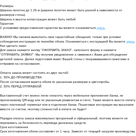
Размеры
Ширина полотна до 1.26 м (ширина полотен может быть разной в зависимости от
размеров стены).
Ширина и высота иллюстрации может быть любой.
Гарантия
С условиями предоставления гарантии вы можете ознакомиться
здесь
.
ВАЖНО! Мы сможем выполнить свои гарантийные обещания, только при условии
соблюдения инструкции по поклейке обоев. Ознакомиться с инструкцией Вы можете
здесь
.
Как сделать заказ
Для заказа нажмите кнопку "ОФОРМИТЬ ЗАКАЗ", заполните форму и нажмите
"ОТПРАВИТЬ ЗАЯВКУ". Мы получим уведомление и свяжемся с Вами для обсуждения
деталей заказа. Далее подготовим макет Вашей стены с понравившимися сюжетами и
отправим на согласование.
Оплата заказа может состоять из двух частей:
1. 50% ДО ПРОИЗВОДСТВА
После согласования макета обоев по указанным размерам и цветопробы.
2. 50% ПЕРЕД ОТПРАВКОЙ
Выставленный счет можно легко оплатить через мобильное приложение банка, по
прилагаемому QR-коду или по указанным реквизитам в счете. Также можете внести оплату
через платежный терминал или в отделении банка. Пошаговые инструкции мы высылаем
вместе со счетом, поэтому сложностей в оплате не будет!
Порядок оплаты заказа максимально прозрачный и официальный, поэтому можете не
переживать за безопасность перевода денежных средств.
Срок изготовления
Срок изготовления обоев составляет от 1 часа. Зависит от текущей загрузки производства.