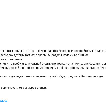
сен и экологичен. Латексные чернила отвечают всем европейским стандарт
ерьерах детских комнат, в спальнях, садах, школах и больницах.
тен в помещении;
ния и не требуют длительной сушки, что позволяет значительно сократить с
иться яркой, но в то же время реалистичной цветопередачи. Ведь эстетичес
ости под воздействием солнечных лучей и будут радовать Вас долгие годы.
 зависимости от размеров стены).
здесь
.