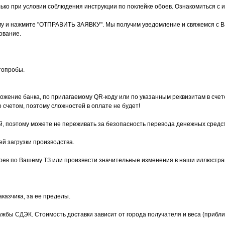
ко при условии соблюдения инструкции по поклейке обоев. Ознакомиться с 
у и нажмите "ОТПРАВИТЬ ЗАЯВКУ". Мы получим уведомление и свяжемся с Ва
ование.
топробы.
жение банка, по прилагаемому QR-коду или по указанным реквизитам в счет
счетом, поэтому сложностей в оплате не будет!
, поэтому можете не переживать за безопасность перевода денежных средст
ей загрузки производства.
оев по Вашему ТЗ или произвести значительные изменения в наши иллюстраци
аказчика, за ее пределы.
бы СДЭК. Стоимость доставки зависит от города получателя и веса (приблизи