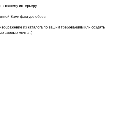
т к вашему интерьеру.
анной Вами фактуре обоев.
изображение из каталога по вашим требованиям или создать
ые смелые мечты :)