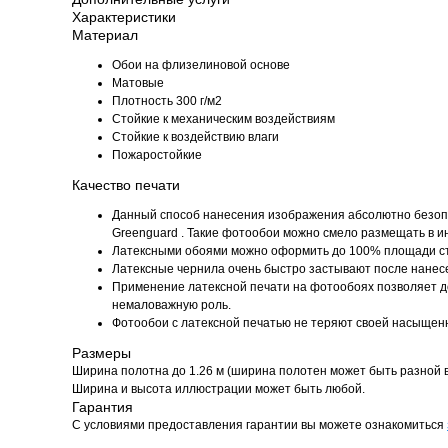
Характеристики
Материал
Обои на флизелиновой основе
Матовые
Плотность 300 г/м2
Стойкие к механическим воздействиям
Cтойкие к воздействию влаги
Пожаростойкие
Качество печати
Данный способ нанесения изображения абсолютно безопа
Greenguard . Такие фотообои можно смело размещать в инт
Латексными обоями можно оформить до 100% площади с
Латексные чернила очень быстро застывают после нанесе
Применение латексной печати на фотообоях позволяет доб
немаловажную роль.
Фотообои с латексной печатью не теряют своей насыщенн
Размеры
Ширина полотна до 1.26 м (ширина полотен может быть разной в
Ширина и высота иллюстрации может быть любой.
Гарантия
С условиями предоставления гарантии вы можете ознакомиться