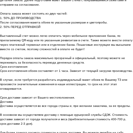
деталей заказа. Далее подготовим макет Вашей стены с понравившимися сюжетами и
отправим на согласование.
Оплата заказа может состоять из двух частей:
1. 50% ДО ПРОИЗВОДСТВА
После согласования макета обоев по указанным размерам и цветопробы.
2. 50% ПЕРЕД ОТПРАВКОЙ
Выставленный счет можно легко оплатить через мобильное приложение банка, по
прилагаемому QR-коду или по указанным реквизитам в счете. Также можете внести оплату
через платежный терминал или в отделении банка. Пошаговые инструкции мы высылаем
вместе со счетом, поэтому сложностей в оплате не будет!
Порядок оплаты заказа максимально прозрачный и официальный, поэтому можете не
переживать за безопасность перевода денежных средств.
Срок изготовления
Срок изготовления обоев составляет от 1 часа. Зависит от текущей загрузки производства.
В случае, если требуется разработать индивидуальный макет обоев по Вашему ТЗ или
произвести значительные изменения в наши иллюстрации, то срок на этот этап
оговаривается.
Срок доставки зависит от Вашего местоположения.
Доставка
Доставка осуществляется во все города страны и, при желании заказчика, за ее пределы.
В основном мы осуществляем доставку с помощью курьерской службы СДЭК. Стоимость
доставки зависит от города получателя и веса (приблизительная стоимость 400-700 р,
срок доставки 2-3 дня).
Для более точного расчета стоимости и срока доставки, Вы можете перейти на сайт