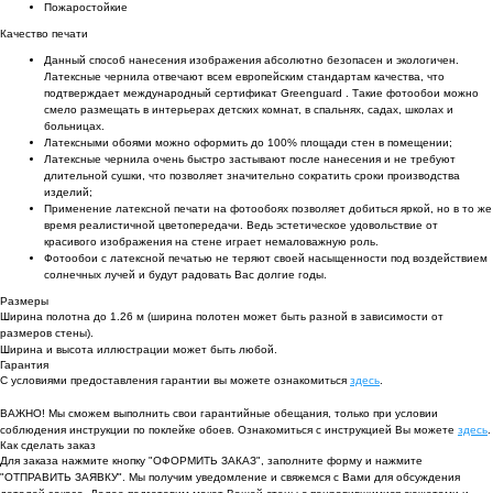
Пожаростойкие
Качество печати
Данный способ нанесения изображения абсолютно безопасен и экологичен.
Латексные чернила отвечают всем европейским стандартам качества, что
подтверждает международный сертификат Greenguard . Такие фотообои можно
смело размещать в интерьерах детских комнат, в спальнях, садах, школах и
больницах.
Латексными обоями можно оформить до 100% площади стен в помещении;
Латексные чернила очень быстро застывают после нанесения и не требуют
длительной сушки, что позволяет значительно сократить сроки производства
изделий;
Применение латексной печати на фотообоях позволяет добиться яркой, но в то же
время реалистичной цветопередачи. Ведь эстетическое удовольствие от
красивого изображения на стене играет немаловажную роль.
Фотообои с латексной печатью не теряют своей насыщенности под воздействием
солнечных лучей и будут радовать Вас долгие годы.
Размеры
Ширина полотна до 1.26 м (ширина полотен может быть разной в зависимости от
размеров стены).
Ширина и высота иллюстрации может быть любой.
Гарантия
С условиями предоставления гарантии вы можете ознакомиться
здесь
.
ВАЖНО! Мы сможем выполнить свои гарантийные обещания, только при условии
соблюдения инструкции по поклейке обоев. Ознакомиться с инструкцией Вы можете
здесь
.
Как сделать заказ
Для заказа нажмите кнопку "ОФОРМИТЬ ЗАКАЗ", заполните форму и нажмите
"ОТПРАВИТЬ ЗАЯВКУ". Мы получим уведомление и свяжемся с Вами для обсуждения