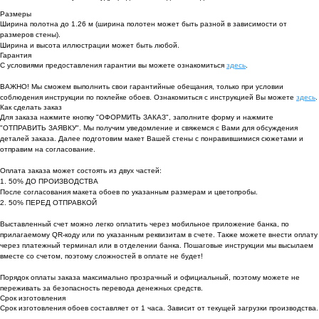
Размеры
Ширина полотна до 1.26 м (ширина полотен может быть разной в зависимости от
размеров стены).
Ширина и высота иллюстрации может быть любой.
Гарантия
С условиями предоставления гарантии вы можете ознакомиться
здесь
.
ВАЖНО! Мы сможем выполнить свои гарантийные обещания, только при условии
соблюдения инструкции по поклейке обоев. Ознакомиться с инструкцией Вы можете
здесь
.
Как сделать заказ
Для заказа нажмите кнопку "ОФОРМИТЬ ЗАКАЗ", заполните форму и нажмите
"ОТПРАВИТЬ ЗАЯВКУ". Мы получим уведомление и свяжемся с Вами для обсуждения
деталей заказа. Далее подготовим макет Вашей стены с понравившимися сюжетами и
отправим на согласование.
Оплата заказа может состоять из двух частей:
1. 50% ДО ПРОИЗВОДСТВА
После согласования макета обоев по указанным размерам и цветопробы.
2. 50% ПЕРЕД ОТПРАВКОЙ
Выставленный счет можно легко оплатить через мобильное приложение банка, по
прилагаемому QR-коду или по указанным реквизитам в счете. Также можете внести оплату
через платежный терминал или в отделении банка. Пошаговые инструкции мы высылаем
вместе со счетом, поэтому сложностей в оплате не будет!
Порядок оплаты заказа максимально прозрачный и официальный, поэтому можете не
переживать за безопасность перевода денежных средств.
Срок изготовления
Срок изготовления обоев составляет от 1 часа. Зависит от текущей загрузки производства.