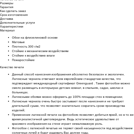
Размеры
Гарантия
Как сделать заказ
Срок изготовления
Доставка
Дополнительные услуги
Характеристики
Материал
Обои на флизелиновой основе
Матовые
Плотность 300 г/м2
Стойкие к механическим воздействиям
Cтойкие к воздействию влаги
Пожаростойкие
Качество печати
Данный способ нанесения изображения абсолютно безопасен и экологичен.
Латексные чернила отвечают всем европейским стандартам качества, что
подтверждает международный сертификат Greenguard . Такие фотообои можно
смело размещать в интерьерах детских комнат, в спальнях, садах, школах и
больницах.
Латексными обоями можно оформить до 100% площади стен в помещении;
Латексные чернила очень быстро застывают после нанесения и не требуют
длительной сушки, что позволяет значительно сократить сроки производства
изделий;
Применение латексной печати на фотообоях позволяет добиться яркой, но в то же
время реалистичной цветопередачи. Ведь эстетическое удовольствие от
красивого изображения на стене играет немаловажную роль.
Фотообои с латексной печатью не теряют своей насыщенности под воздействием
солнечных лучей и будут радовать Вас долгие годы.