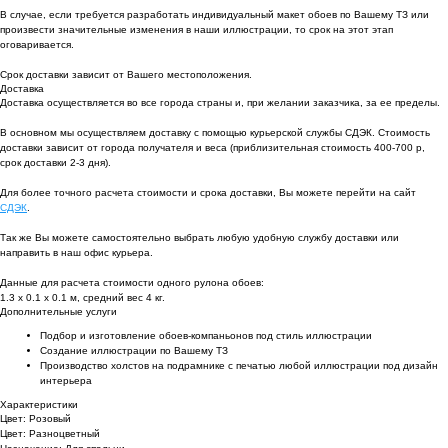
В случае, если требуется разработать индивидуальный макет обоев по Вашему ТЗ или
произвести значительные изменения в наши иллюстрации, то срок на этот этап
оговаривается.
Срок доставки зависит от Вашего местоположения.
Доставка
Доставка осуществляется во все города страны и, при желании заказчика, за ее пределы.
В основном мы осуществляем доставку с помощью курьерской службы СДЭК. Стоимость
доставки зависит от города получателя и веса (приблизительная стоимость 400-700 р,
срок доставки 2-3 дня).
Для более точного расчета стоимости и срока доставки, Вы можете перейти на сайт
СДЭК
.
Так же Вы можете самостоятельно выбрать любую удобную службу доставки или
направить в наш офис курьера.
Данные для расчета стоимости одного рулона обоев:
1.3 х 0.1 х 0.1 м, средний вес 4 кг.
Дополнительные услуги
Подбор и изготовление обоев-компаньонов под стиль иллюстрации
Создание иллюстрации по Вашему ТЗ
Производство холстов на подрамнике с печатью любой иллюстрации под дизайн
интерьера
Характеристики
Цвет: Розовый
Цвет: Разноцветный