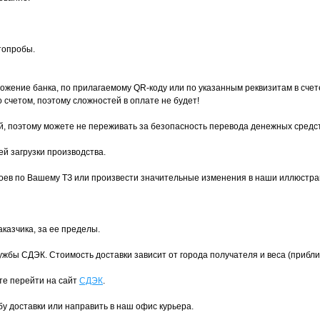
топробы.
жение банка, по прилагаемому QR-коду или по указанным реквизитам в счет
счетом, поэтому сложностей в оплате не будет!
, поэтому можете не переживать за безопасность перевода денежных средст
ей загрузки производства.
оев по Вашему ТЗ или произвести значительные изменения в наши иллюстраци
аказчика, за ее пределы.
бы СДЭК. Стоимость доставки зависит от города получателя и веса (приблизи
ете перейти на сайт
СДЭК
.
у доставки или направить в наш офис курьера.