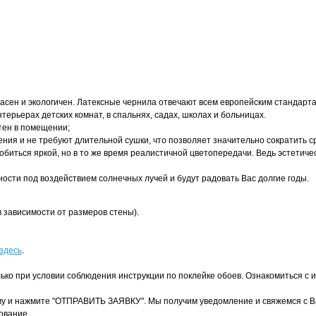
сен и экологичен. Латексные чернила отвечают всем европейским стандарт
ерьерах детских комнат, в спальнях, садах, школах и больницах.
тен в помещении;
ния и не требуют длительной сушки, что позволяет значительно сократить с
иться яркой, но в то же время реалистичной цветопередачи. Ведь эстетичес
ости под воздействием солнечных лучей и будут радовать Вас долгие годы.
 зависимости от размеров стены).
здесь
.
ко при условии соблюдения инструкции по поклейке обоев. Ознакомиться с 
у и нажмите "ОТПРАВИТЬ ЗАЯВКУ". Мы получим уведомление и свяжемся с Ва
ование.