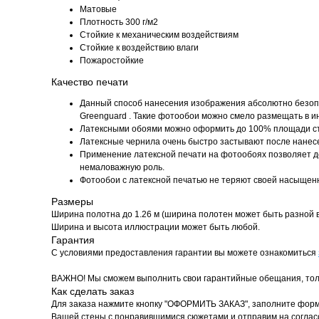
Матовые
Плотность 300 г/м2
Стойкие к механическим воздействиям
Cтойкие к воздействию влаги
Пожаростойкие
Качество печати
Данный способ нанесения изображения абсолютно безопа
Greenguard . Такие фотообои можно смело размещать в инт
Латексными обоями можно оформить до 100% площади с
Латексные чернила очень быстро застывают после нанесе
Применение латексной печати на фотообоях позволяет доб
немаловажную роль.
Фотообои с латексной печатью не теряют своей насыщенн
Размеры
Ширина полотна до 1.26 м (ширина полотен может быть разной в
Ширина и высота иллюстрации может быть любой.
Гарантия
С условиями предоставления гарантии вы можете ознакомиться
ВАЖНО! Мы сможем выполнить свои гарантийные обещания, толь
Как сделать заказ
Для заказа нажмите кнопку "ОФОРМИТЬ ЗАКАЗ", заполните форм
Вашей стены с понравившимися сюжетами и отправим на соглас