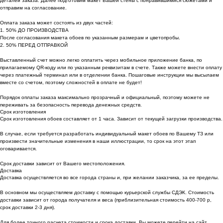
деталей заказа. Далее подготовим макет Вашей стены с понравившимися сюжетами и
отправим на согласование.
Оплата заказа может состоять из двух частей:
1. 50% ДО ПРОИЗВОДСТВА
После согласования макета обоев по указанным размерам и цветопробы.
2. 50% ПЕРЕД ОТПРАВКОЙ
Выставленный счет можно легко оплатить через мобильное приложение банка, по
прилагаемому QR-коду или по указанным реквизитам в счете. Также можете внести оплату
через платежный терминал или в отделении банка. Пошаговые инструкции мы высылаем
вместе со счетом, поэтому сложностей в оплате не будет!
Порядок оплаты заказа максимально прозрачный и официальный, поэтому можете не
переживать за безопасность перевода денежных средств.
Срок изготовления
Срок изготовления обоев составляет от 1 часа. Зависит от текущей загрузки производства.
В случае, если требуется разработать индивидуальный макет обоев по Вашему ТЗ или
произвести значительные изменения в наши иллюстрации, то срок на этот этап
оговаривается.
Срок доставки зависит от Вашего местоположения.
Доставка
Доставка осуществляется во все города страны и, при желании заказчика, за ее пределы.
В основном мы осуществляем доставку с помощью курьерской службы СДЭК. Стоимость
доставки зависит от города получателя и веса (приблизительная стоимость 400-700 р,
срок доставки 2-3 дня).
Для более точного расчета стоимости и срока доставки, Вы можете перейти на сайт