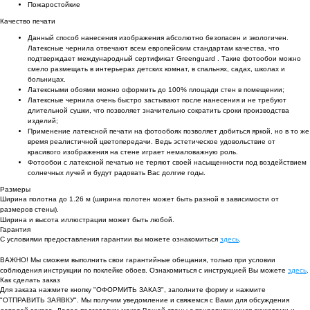
Пожаростойкие
Качество печати
Данный способ нанесения изображения абсолютно безопасен и экологичен.
Латексные чернила отвечают всем европейским стандартам качества, что
подтверждает международный сертификат Greenguard . Такие фотообои можно
смело размещать в интерьерах детских комнат, в спальнях, садах, школах и
больницах.
Латексными обоями можно оформить до 100% площади стен в помещении;
Латексные чернила очень быстро застывают после нанесения и не требуют
длительной сушки, что позволяет значительно сократить сроки производства
изделий;
Применение латексной печати на фотообоях позволяет добиться яркой, но в то же
время реалистичной цветопередачи. Ведь эстетическое удовольствие от
красивого изображения на стене играет немаловажную роль.
Фотообои с латексной печатью не теряют своей насыщенности под воздействием
солнечных лучей и будут радовать Вас долгие годы.
Размеры
Ширина полотна до 1.26 м (ширина полотен может быть разной в зависимости от
размеров стены).
Ширина и высота иллюстрации может быть любой.
Гарантия
С условиями предоставления гарантии вы можете ознакомиться
здесь
.
ВАЖНО! Мы сможем выполнить свои гарантийные обещания, только при условии
соблюдения инструкции по поклейке обоев. Ознакомиться с инструкцией Вы можете
здесь
.
Как сделать заказ
Для заказа нажмите кнопку "ОФОРМИТЬ ЗАКАЗ", заполните форму и нажмите
"ОТПРАВИТЬ ЗАЯВКУ". Мы получим уведомление и свяжемся с Вами для обсуждения