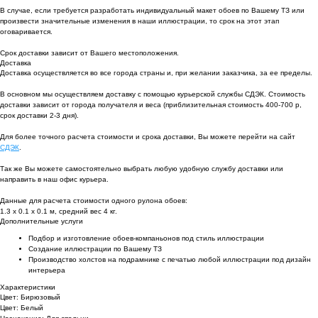
В случае, если требуется разработать индивидуальный макет обоев по Вашему ТЗ или
произвести значительные изменения в наши иллюстрации, то срок на этот этап
оговаривается.
Срок доставки зависит от Вашего местоположения.
Доставка
Доставка осуществляется во все города страны и, при желании заказчика, за ее пределы.
В основном мы осуществляем доставку с помощью курьерской службы СДЭК. Стоимость
доставки зависит от города получателя и веса (приблизительная стоимость 400-700 р,
срок доставки 2-3 дня).
Для более точного расчета стоимости и срока доставки, Вы можете перейти на сайт
СДЭК
.
Так же Вы можете самостоятельно выбрать любую удобную службу доставки или
направить в наш офис курьера.
Данные для расчета стоимости одного рулона обоев:
1.3 х 0.1 х 0.1 м, средний вес 4 кг.
Дополнительные услуги
Подбор и изготовление обоев-компаньонов под стиль иллюстрации
Создание иллюстрации по Вашему ТЗ
Производство холстов на подрамнике с печатью любой иллюстрации под дизайн
интерьера
Характеристики
Цвет: Бирюзовый
Цвет: Белый