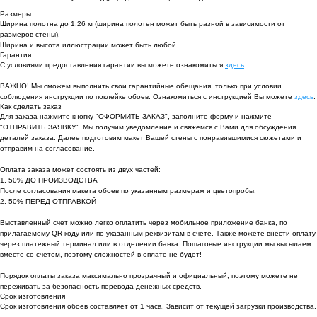
Размеры
Ширина полотна до 1.26 м (ширина полотен может быть разной в зависимости от
размеров стены).
Ширина и высота иллюстрации может быть любой.
Гарантия
С условиями предоставления гарантии вы можете ознакомиться
здесь
.
ВАЖНО! Мы сможем выполнить свои гарантийные обещания, только при условии
соблюдения инструкции по поклейке обоев. Ознакомиться с инструкцией Вы можете
здесь
.
Как сделать заказ
Для заказа нажмите кнопку "ОФОРМИТЬ ЗАКАЗ", заполните форму и нажмите
"ОТПРАВИТЬ ЗАЯВКУ". Мы получим уведомление и свяжемся с Вами для обсуждения
деталей заказа. Далее подготовим макет Вашей стены с понравившимися сюжетами и
отправим на согласование.
Оплата заказа может состоять из двух частей:
1. 50% ДО ПРОИЗВОДСТВА
После согласования макета обоев по указанным размерам и цветопробы.
2. 50% ПЕРЕД ОТПРАВКОЙ
Выставленный счет можно легко оплатить через мобильное приложение банка, по
прилагаемому QR-коду или по указанным реквизитам в счете. Также можете внести оплату
через платежный терминал или в отделении банка. Пошаговые инструкции мы высылаем
вместе со счетом, поэтому сложностей в оплате не будет!
Порядок оплаты заказа максимально прозрачный и официальный, поэтому можете не
переживать за безопасность перевода денежных средств.
Срок изготовления
Срок изготовления обоев составляет от 1 часа. Зависит от текущей загрузки производства.