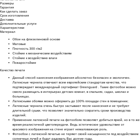
Размеры
Гарантия
Как сделать заказ
Срок изготовления
Доставка
Дополнительные услуги
Характеристики
Материал
Обои на флизелиновой основе
Матовые
Плотность 300 г/м2
Стойкие к механическим воздействиям
Cтойкие к воздействию влаги
Пожаростойкие
Качество печати
Данный способ нанесения изображения абсолютно безопасен и экологичен.
Латексные чернила отвечают всем европейским стандартам качества, что
подтверждает международный сертификат Greenguard . Такие фотообои можно
смело размещать в интерьерах детских комнат, в спальнях, садах, школах и
больницах.
Латексными обоями можно оформить до 100% площади стен в помещении;
Латексные чернила очень быстро застывают после нанесения и не требуют
длительной сушки, что позволяет значительно сократить сроки производства
изделий;
Применение латексной печати на фотообоях позволяет добиться яркой, но в то же
время реалистичной цветопередачи. Ведь эстетическое удовольствие от
красивого изображения на стене играет немаловажную роль.
Фотообои с латексной печатью не теряют своей насыщенности под воздействием
солнечных лучей и будут радовать Вас долгие годы.