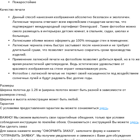
Пожаростойкие
Качество печати
Данный способ нанесения изображения абсолютно безопасен и экологичен.
Латексные чернила отвечают всем европейским стандартам качества, что
подтверждает международный сертификат Greenguard . Такие фотообои можно
смело размещать в интерьерах детских комнат, в спальнях, садах, школах и
больницах.
Латексными обоями можно оформить до 100% площади стен в помещении;
Латексные чернила очень быстро застывают после нанесения и не требуют
длительной сушки, что позволяет значительно сократить сроки производства
изделий;
Применение латексной печати на фотообоях позволяет добиться яркой, но в то же
время реалистичной цветопередачи. Ведь эстетическое удовольствие от
красивого изображения на стене играет немаловажную роль.
Фотообои с латексной печатью не теряют своей насыщенности под воздействием
солнечных лучей и будут радовать Вас долгие годы.
Размеры
Ширина полотна до 1.26 м (ширина полотен может быть разной в зависимости от
размеров стены).
Ширина и высота иллюстрации может быть любой.
Гарантия
С условиями предоставления гарантии вы можете ознакомиться
здесь
.
ВАЖНО! Мы сможем выполнить свои гарантийные обещания, только при условии
соблюдения инструкции по поклейке обоев. Ознакомиться с инструкцией Вы можете
здесь
.
Как сделать заказ
Для заказа нажмите кнопку "ОФОРМИТЬ ЗАКАЗ", заполните форму и нажмите
"ОТПРАВИТЬ ЗАЯВКУ". Мы получим уведомление и свяжемся с Вами для обсуждения