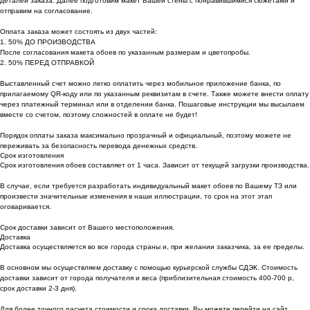
деталей заказа. Далее подготовим макет Вашей стены с понравившимися сюжетами и
отправим на согласование.
Оплата заказа может состоять из двух частей:
1. 50% ДО ПРОИЗВОДСТВА
После согласования макета обоев по указанным размерам и цветопробы.
2. 50% ПЕРЕД ОТПРАВКОЙ
Выставленный счет можно легко оплатить через мобильное приложение банка, по
прилагаемому QR-коду или по указанным реквизитам в счете. Также можете внести оплату
через платежный терминал или в отделении банка. Пошаговые инструкции мы высылаем
вместе со счетом, поэтому сложностей в оплате не будет!
Порядок оплаты заказа максимально прозрачный и официальный, поэтому можете не
переживать за безопасность перевода денежных средств.
Срок изготовления
Срок изготовления обоев составляет от 1 часа. Зависит от текущей загрузки производства.
В случае, если требуется разработать индивидуальный макет обоев по Вашему ТЗ или
произвести значительные изменения в наши иллюстрации, то срок на этот этап
оговаривается.
Срок доставки зависит от Вашего местоположения.
Доставка
Доставка осуществляется во все города страны и, при желании заказчика, за ее пределы.
В основном мы осуществляем доставку с помощью курьерской службы СДЭК. Стоимость
доставки зависит от города получателя и веса (приблизительная стоимость 400-700 р,
срок доставки 2-3 дня).
Для более точного расчета стоимости и срока доставки, Вы можете перейти на сайт