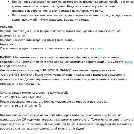
Применение латексной печати на фотообоях позволяет добиться яркой, но в то же
время реалистичной цветопередачи. Ведь эстетическое удовольствие от
красивого изображения на стене играет немаловажную роль.
Фотообои с латексной печатью не теряют своей насыщенности под воздействием
солнечных лучей и будут радовать Вас долгие годы.
Размеры
Ширина полотна до 1.26 м (ширина полотен может быть разной в зависимости от
размеров стены).
Ширина и высота иллюстрации может быть любой.
Гарантия
С условиями предоставления гарантии вы можете ознакомиться
здесь
.
ВАЖНО! Мы сможем выполнить свои гарантийные обещания, только при условии
соблюдения инструкции по поклейке обоев. Ознакомиться с инструкцией Вы можете
здесь
.
Как сделать заказ
Для заказа нажмите кнопку "ОФОРМИТЬ ЗАКАЗ", заполните форму и нажмите
"ОТПРАВИТЬ ЗАЯВКУ". Мы получим уведомление и свяжемся с Вами для обсуждения
деталей заказа. Далее подготовим макет Вашей стены с понравившимися сюжетами и
отправим на согласование.
Оплата заказа может состоять из двух частей:
1. 50% ДО ПРОИЗВОДСТВА
После согласования макета обоев по указанным размерам и цветопробы.
2. 50% ПЕРЕД ОТПРАВКОЙ
Выставленный счет можно легко оплатить через мобильное приложение банка, по
прилагаемому QR-коду или по указанным реквизитам в счете. Также можете внести оплату
через платежный терминал или в отделении банка. Пошаговые инструкции мы высылаем
вместе со счетом, поэтому сложностей в оплате не будет!