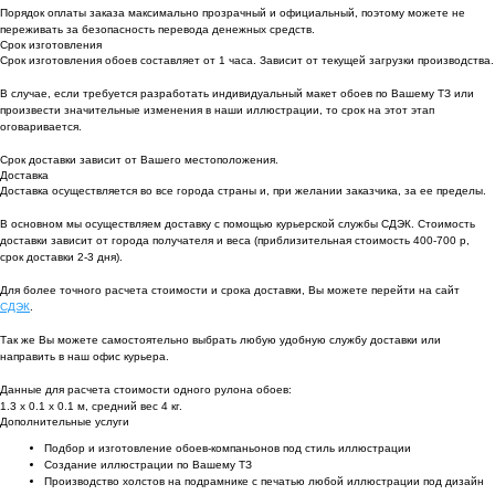
Порядок оплаты заказа максимально прозрачный и официальный, поэтому можете не
переживать за безопасность перевода денежных средств.
Срок изготовления
Срок изготовления обоев составляет от 1 часа. Зависит от текущей загрузки производства.
В случае, если требуется разработать индивидуальный макет обоев по Вашему ТЗ или
произвести значительные изменения в наши иллюстрации, то срок на этот этап
оговаривается.
Срок доставки зависит от Вашего местоположения.
Доставка
Доставка осуществляется во все города страны и, при желании заказчика, за ее пределы.
В основном мы осуществляем доставку с помощью курьерской службы СДЭК. Стоимость
доставки зависит от города получателя и веса (приблизительная стоимость 400-700 р,
срок доставки 2-3 дня).
Для более точного расчета стоимости и срока доставки, Вы можете перейти на сайт
СДЭК
.
Так же Вы можете самостоятельно выбрать любую удобную службу доставки или
направить в наш офис курьера.
Данные для расчета стоимости одного рулона обоев:
1.3 х 0.1 х 0.1 м, средний вес 4 кг.
Дополнительные услуги
Подбор и изготовление обоев-компаньонов под стиль иллюстрации
Создание иллюстрации по Вашему ТЗ
Производство холстов на подрамнике с печатью любой иллюстрации под дизайн