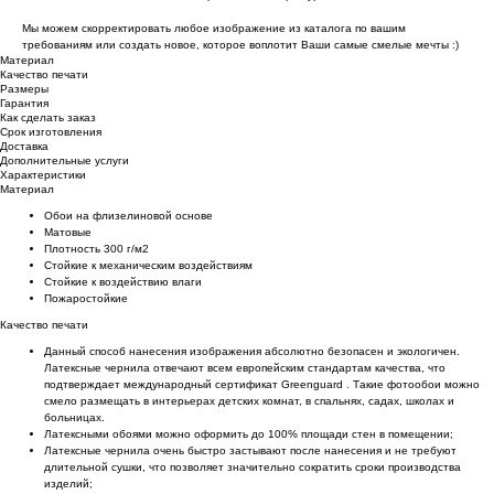
Мы можем скорректировать любое изображение из каталога по вашим
требованиям или создать новое, которое воплотит Ваши самые смелые мечты :)
Материал
Качество печати
Размеры
Гарантия
Как сделать заказ
Срок изготовления
Доставка
Дополнительные услуги
Характеристики
Материал
Обои на флизелиновой основе
Матовые
Плотность 300 г/м2
Стойкие к механическим воздействиям
Cтойкие к воздействию влаги
Пожаростойкие
Качество печати
Данный способ нанесения изображения абсолютно безопасен и экологичен.
Латексные чернила отвечают всем европейским стандартам качества, что
подтверждает международный сертификат Greenguard . Такие фотообои можно
смело размещать в интерьерах детских комнат, в спальнях, садах, школах и
больницах.
Латексными обоями можно оформить до 100% площади стен в помещении;
Латексные чернила очень быстро застывают после нанесения и не требуют
длительной сушки, что позволяет значительно сократить сроки производства
изделий;