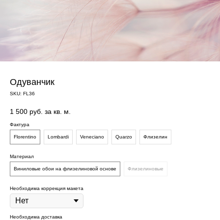
Одуванчик
SKU:
FL36
1 500
руб. за кв. м.
Фактура
Florentino
Lombardi
Veneciano
Quarzo
Флизелин
Материал
Виниловые обои на флизелиновой основе
Флизелиновые
Необходима коррекция макета
Необходима доставка