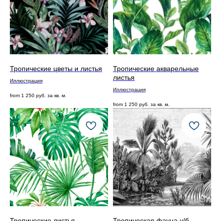
Тропические цветы и листья
Тропические акварельные
листья
Иллюстрация
Иллюстрация
from
1 250
руб. за кв. м.
from
1 250
руб. за кв. м.
Тропические листья
Тропическая фауна ч/б